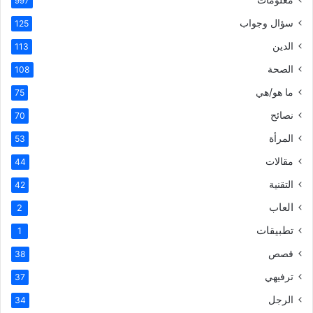
997
سؤال وجواب
125
الدين
113
الصحة
108
ما هو/هي
75
نصائح
70
المرأة
53
مقالات
44
التقنية
42
العاب
2
تطبيقات
1
قصص
38
ترفيهي
37
الرجل
34