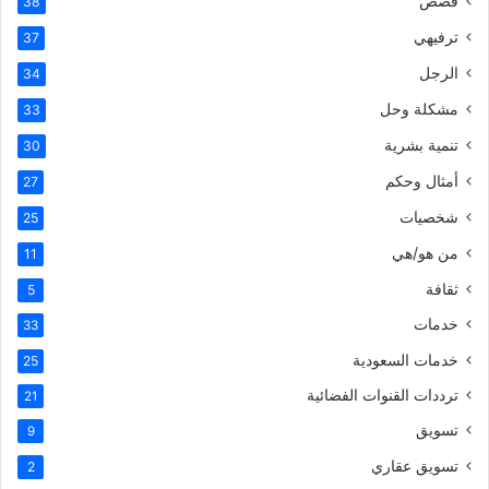
قصص
38
ترفيهي
37
الرجل
34
مشكلة وحل
33
تنمية بشرية
30
أمثال وحكم
27
شخصيات
25
من هو/هي
11
ثقافة
5
خدمات
33
خدمات السعودية
25
ترددات القنوات الفضائية
21
تسويق
9
تسويق عقاري
2