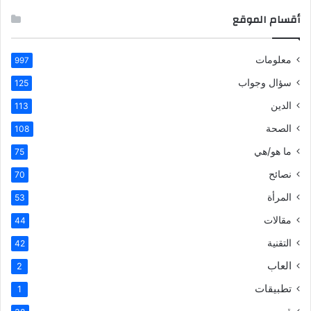
أقسام الموقع
معلومات
997
سؤال وجواب
125
الدين
113
الصحة
108
ما هو/هي
75
نصائح
70
المرأة
53
مقالات
44
التقنية
42
العاب
2
تطبيقات
1