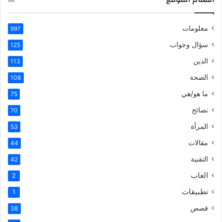
معلومات
997
سؤال وجواب
125
الدين
113
الصحة
108
ما هو/هي
75
نصائح
70
المرأة
53
مقالات
44
التقنية
42
العاب
2
تطبيقات
1
قصص
38