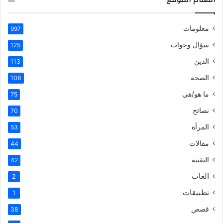
معلومات
997
سؤال وجواب
125
الدين
113
الصحة
108
ما هو/هي
75
نصائح
70
المرأة
53
مقالات
44
التقنية
42
العاب
2
تطبيقات
1
قصص
38