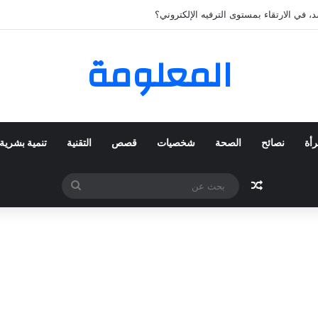
 المفضلة عبر ترينديول: استكشاف رحلة التسوق الذكي.
المعلومة
رأة
نصائح
الصحة
شخصيات
قصص
التقنية
تنمية بشرية
مقال عشوائي
بحث
عن