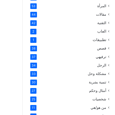
المرأة
53
مقالات
44
التقنية
42
العاب
2
تطبيقات
1
قصص
38
ترفيهي
37
الرجل
34
مشكلة وحل
33
تنمية بشرية
30
أمثال وحكم
27
شخصيات
25
من هو/هي
11