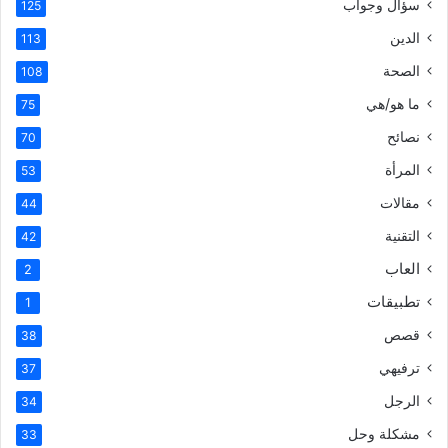
سؤال وجواب
125
الدين
113
الصحة
108
ما هو/هي
75
نصائح
70
المرأة
53
مقالات
44
التقنية
42
العاب
2
تطبيقات
1
قصص
38
ترفيهي
37
الرجل
34
مشكلة وحل
33