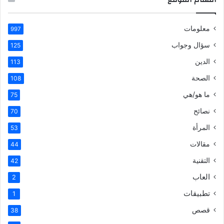
معلومات
997
سؤال وجواب
125
الدين
113
الصحة
108
ما هو/هي
75
نصائح
70
المرأة
53
مقالات
44
التقنية
42
العاب
2
تطبيقات
1
قصص
38