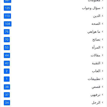
997
سؤال وجواب
125
الدين
113
الصحة
108
ما هو/هي
75
نصائح
70
المرأة
53
مقالات
44
التقنية
42
العاب
2
تطبيقات
1
قصص
38
ترفيهي
37
الرجل
34