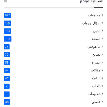
أقسام الموقع
معلومات
997
سؤال وجواب
125
الدين
113
الصحة
108
ما هو/هي
75
نصائح
70
المرأة
53
مقالات
44
التقنية
42
العاب
2
تطبيقات
1
قصص
38