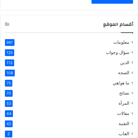
أقسام الموقع
معلومات
997
سؤال وجواب
125
الدين
113
الصحة
108
ما هو/هي
75
نصائح
70
المرأة
53
مقالات
44
التقنية
42
العاب
2