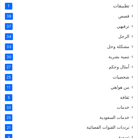
تطبيقات
1
قصص
38
ترفيهي
37
الرجل
34
مشكلة وحل
33
تنمية بشرية
30
أمثال وحكم
27
شخصيات
25
من هو/هي
11
ثقافة
5
خدمات
33
خدمات السعودية
25
ترددات القنوات الفضائية
21
تسويق
9