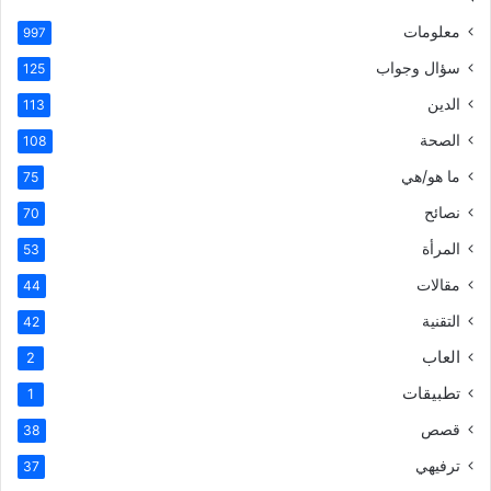
معلومات
997
سؤال وجواب
125
الدين
113
الصحة
108
ما هو/هي
75
نصائح
70
المرأة
53
مقالات
44
التقنية
42
العاب
2
تطبيقات
1
قصص
38
ترفيهي
37