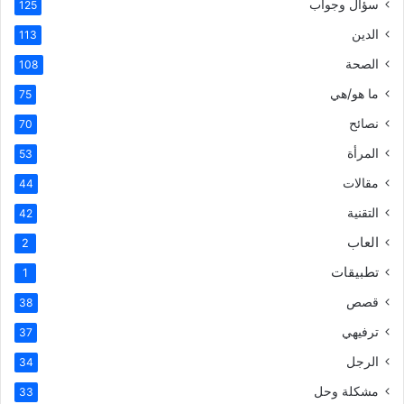
سؤال وجواب
125
الدين
113
الصحة
108
ما هو/هي
75
نصائح
70
المرأة
53
مقالات
44
التقنية
42
العاب
2
تطبيقات
1
قصص
38
ترفيهي
37
الرجل
34
مشكلة وحل
33