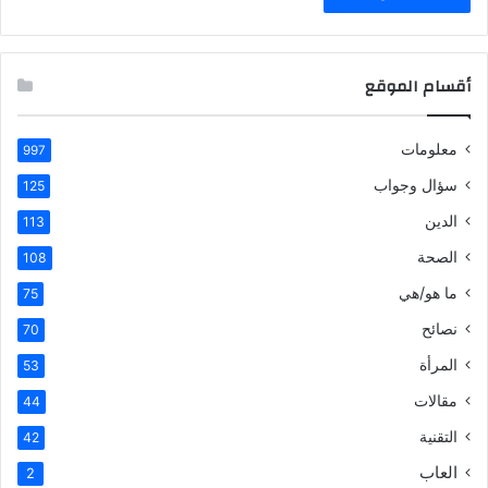
أقسام الموقع
معلومات
997
سؤال وجواب
125
الدين
113
الصحة
108
ما هو/هي
75
نصائح
70
المرأة
53
مقالات
44
التقنية
42
العاب
2