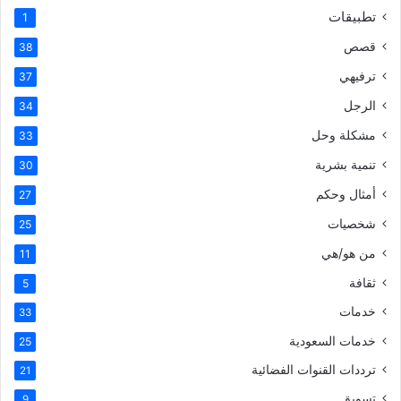
تطبيقات
1
قصص
38
ترفيهي
37
الرجل
34
مشكلة وحل
33
تنمية بشرية
30
أمثال وحكم
27
شخصيات
25
من هو/هي
11
ثقافة
5
خدمات
33
خدمات السعودية
25
ترددات القنوات الفضائية
21
تسويق
9