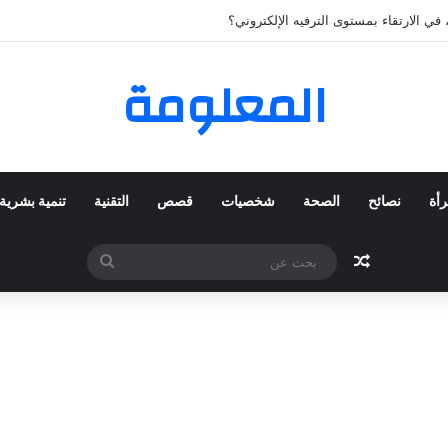
لمفضلة عبر ترينديول: استكشاف رحلة التسوق الذكي.
المعلومة
رأة
نصائح
الصحة
شخصيات
قصص
التقنية
تنمية بشرية
مقال عشوائي
بحث
عن