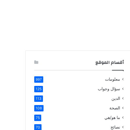
أقسام الموقع
معلومات
997
سؤال وجواب
125
الدين
113
الصحة
108
ما هو/هي
75
نصائح
70