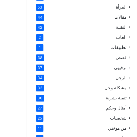
المرأة
53
مقالات
44
التقنية
42
العاب
2
تطبيقات
1
قصص
38
ترفيهي
37
الرجل
34
مشكلة وحل
33
تنمية بشرية
30
أمثال وحكم
27
شخصيات
25
من هو/هي
11