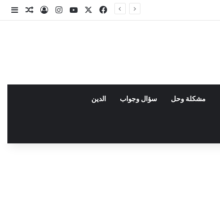
X
فيسبوك
يوتيوب
انستقرام
تسجيل الدخو
مقال عش
إضاف
مشكلة وحل
سؤال وجواب
الدين