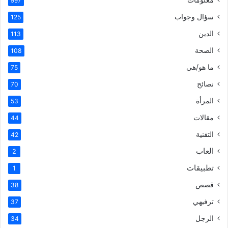
997
سؤال وجواب
125
الدين
113
الصحة
108
ما هو/هي
75
نصائح
70
المرأة
53
مقالات
44
التقنية
42
العاب
2
تطبيقات
1
قصص
38
ترفيهي
37
الرجل
34