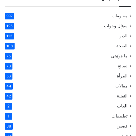
معلومات
997
سؤال وجواب
125
الدين
113
الصحة
108
ما هو/هي
75
نصائح
70
المرأة
53
مقالات
44
التقنية
42
العاب
2
تطبيقات
1
قصص
38
ترفيهي