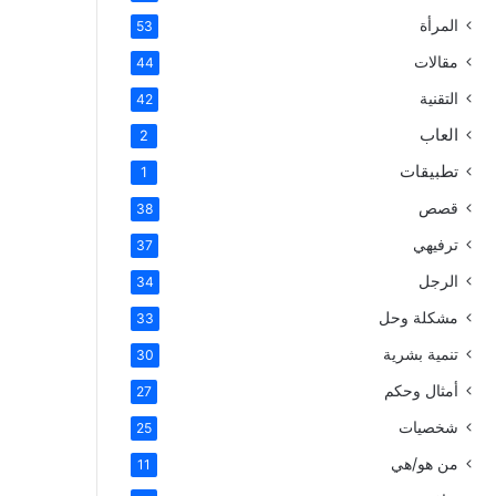
المرأة
53
مقالات
44
التقنية
42
العاب
2
تطبيقات
1
قصص
38
ترفيهي
37
الرجل
34
مشكلة وحل
33
تنمية بشرية
30
أمثال وحكم
27
شخصيات
25
من هو/هي
11