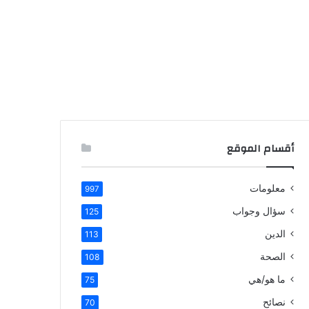
أقسام الموقع
معلومات
997
سؤال وجواب
125
الدين
113
الصحة
108
ما هو/هي
75
نصائح
70