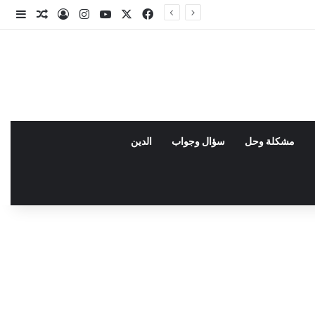
X
فيسبوك
يوتيوب
انستقرام
تسجيل الدخو
مقال عش
إضاف
مشكلة وحل
سؤال وجواب
الدين