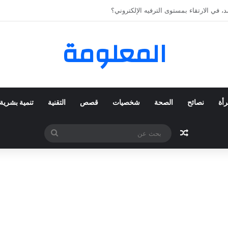
 المفضلة عبر ترينديول: استكشاف رحلة التسوق الذكي.
المعلومة
رأة
نصائح
الصحة
شخصيات
قصص
التقنية
تنمية بشرية
مقال عشوائي
بحث
عن