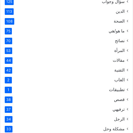
سؤال وجواب
125
الدين
113
الصحة
108
ما هو/هي
75
نصائح
70
المرأة
53
مقالات
44
التقنية
42
العاب
2
تطبيقات
1
قصص
38
ترفيهي
37
الرجل
34
مشكلة وحل
33