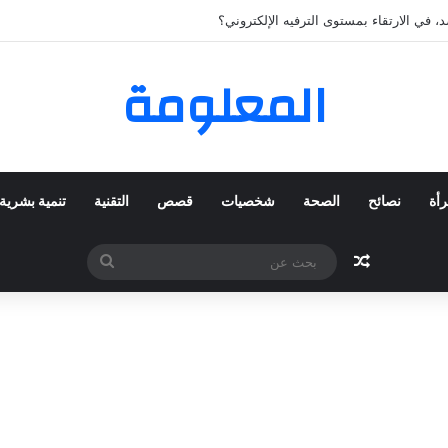
 المفضلة عبر ترينديول: استكشاف رحلة التسوق الذكي.
المعلومة
رأة
نصائح
الصحة
شخصيات
قصص
التقنية
تنمية بشرية
مقال عشوائي
بحث
عن