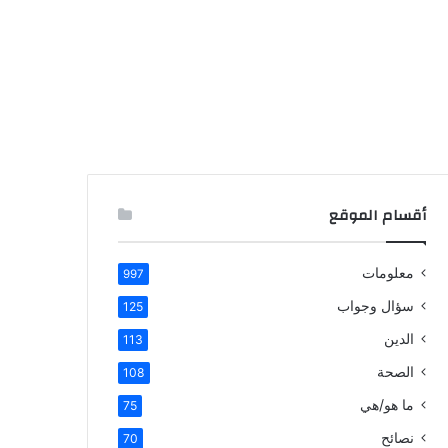
أقسام الموقع
معلومات
997
سؤال وجواب
125
الدين
113
الصحة
108
ما هو/هي
75
نصائح
70