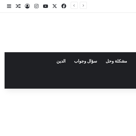
X
فيسبوك
يوتيوب
انستقرام
تسجيل الدخو
مقال عش
إضاف
مشكلة وحل
سؤال وجواب
الدين