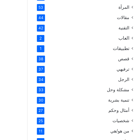
المرأة
53
مقالات
44
التقنية
42
العاب
2
تطبيقات
1
قصص
38
ترفيهي
37
الرجل
34
مشكلة وحل
33
تنمية بشرية
30
أمثال وحكم
27
شخصيات
25
من هو/هي
11