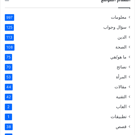
معلومات
997
سؤال وجواب
125
الدين
113
الصحة
108
ما هو/هي
75
نصائح
70
المرأة
53
مقالات
44
التقنية
42
العاب
2
تطبيقات
1
قصص
38