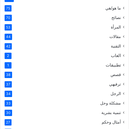
ما هو/هي
75
نصائح
70
المرأة
53
مقالات
44
التقنية
42
العاب
2
تطبيقات
1
قصص
38
ترفيهي
37
الرجل
34
مشكلة وحل
33
تنمية بشرية
30
أمثال وحكم
27