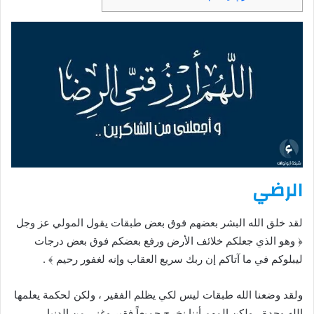
الرضي
لقد خلق الله البشر بعضهم فوق بعض طبقات يقول المولي عز وجل
﴿ وهو الذي جعلكم خلائف الأرض ورفع بعضكم فوق بعض درجات
ليبلوكم في ما آتاكم إن ربك سريع العقاب وإنه لغفور رحيم ﴾ .
ولقد وضعنا الله طبقات ليس لكي يظلم الفقير ، ولكن لحكمة يعلمها
الله وحدة ، ولكن المهم أننا نخرج جميعاً فقير وغني من الدنيا