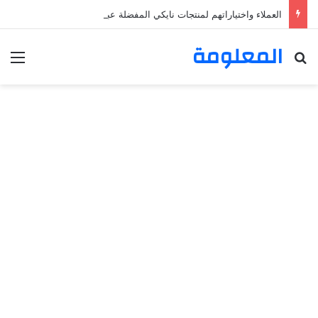
العملاء واختياراتهم لمنتجات نايكي المفضلة عبر ترينديول: استكشاف رحلة التسوق الذكي.
المعلومة
بحث عن
الق