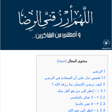
محتوى المقال
[
اخفاء
]
1
الرضي
1.1
قصص تدل علي أن السعادة في الرضي
2
كيف يرضي الإنسان بما رزقة الله ؟
2.1
١ – إنظر إلي من هو أقل منك
2.2
٢ – لا تفكر بالماضي
2.3
٣ – لا تغتر بالدنيا
2.4
٤ – انظر إلي نعم الله