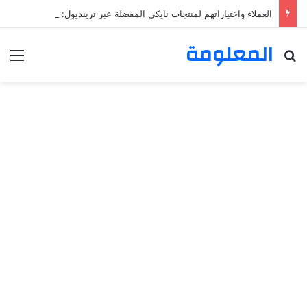
العملاء واختياراتهم لمنتجات نايكي المفضلة عبر ترينديول: استكشاف رحلة التسوق الذكي.
المعلومة
بحث عن
الق