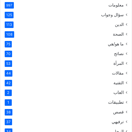
معلومات
997
سؤال وجواب
125
الدين
113
الصحة
108
ما هو/هي
75
نصائح
70
المرأة
53
مقالات
44
التقنية
42
العاب
2
تطبيقات
1
قصص
38
ترفيهي
37
الرجل
34