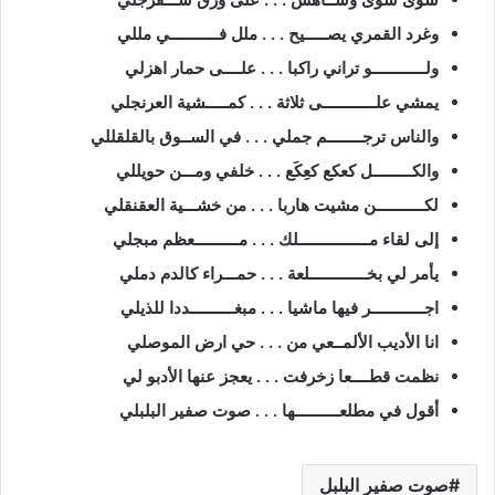
وغرد القمري يصـــــيح . . . ملل فـــــــــــي مللي
ولــــــــــــو تراني راكبا . . . علــــى حمار اهزلي
يمشي علــــــــــــى ثلاثة . . . كمـــــشية العرنجلي
والناس ترجــــــــم جملي . . . في الســوق بالقلقللي
والكـــــــــل كعكع كعِكَع . . . خلفي ومـــن حويللي
لكـــــــــــن مشيت هاربا . . . من خشـــية العقنقلي
إلى لقاء مــــــــــــــــلك . . . مــــــــــعظم مبجلي
يأمر لي بخـــــــــــــلعة . . . حمـــراء كالدم دملي
اجــــــــــــر فيها ماشيا . . . مبغــــــــــددا للذيلي
انا الأديب الألمــعي من . . . حي ارض الموصلي
نظمت قطــــعا زخرفت . . . يعجز عنها الأدبو لي
أقول في مطلعــــــــــها . . . صوت صفير البلبلي
صوت صفير البلبل