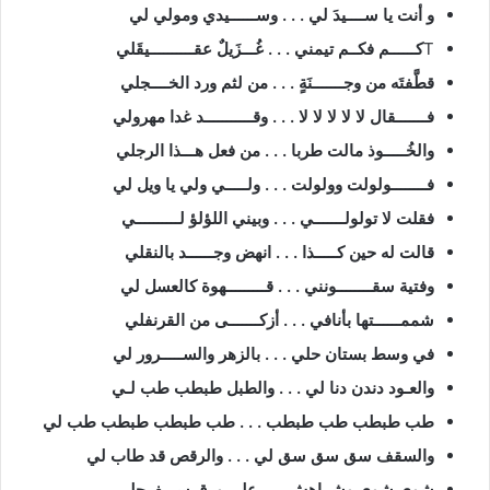
و أنت يا ســــيدَ لي . . . وســــــيدي ومولي لي
T
كــــــم فكــم تيمني . . . غُـــزَيلٌ عقــــــــــيقَلي
قطَّفتَه من وجـــــــنَةٍ . . . من لثم ورد الخــــجلي
فـــــــقال لا لا لا لا لا . . . وقـــــــــــد غدا مهرولي
والخُـــــوذ مالت طربا . . . من فعل هـــذا الرجلي
فــــــــولولت وولولت . . . ولـــــي ولي يا ويل لي
فقلت لا تولولـــــــي . . . وبيني اللؤلؤ لــــــــــي
قالت له حين كـــــذا . . . انهض وجــــــد بالنقلي
وفتية سقــــــــونني . . . قـــــــــهوة كالعسل لي
شممــــــتها بأنافي . . . أزكـــــــى من القرنفلي
في وسط بستان حلي . . . بالزهر والســـــرور لي
والعـود دندن دنا لي . . . والطبل طبطب طب لـي
طب طبطب طب طبطب . . . طب طبطب طبطب طب لي
والسقف سق سق سق لي . . . والرقص قد طاب لي
شوى شوى وشــاهش . . . على ورق ســـفرجلي