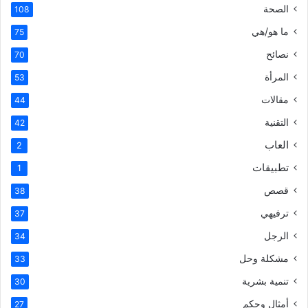
الصحة
108
ما هو/هي
75
نصائح
70
المرأة
53
مقالات
44
التقنية
42
العاب
2
تطبيقات
1
قصص
38
ترفيهي
37
الرجل
34
مشكلة وحل
33
تنمية بشرية
30
أمثال وحكم
27