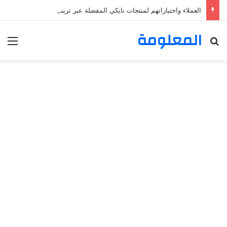
العملاء واختياراتهم لمنتجات نايكي المفضلة عبر ترينديول: استكشاف رحلة التسوق الذكي.
المعلومة
بحث عن
الق