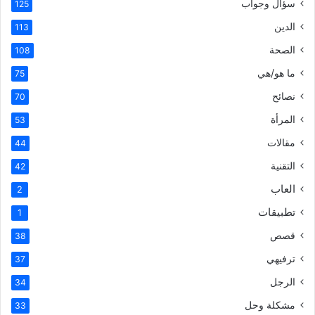
سؤال وجواب
125
الدين
113
الصحة
108
ما هو/هي
75
نصائح
70
المرأة
53
مقالات
44
التقنية
42
العاب
2
تطبيقات
1
قصص
38
ترفيهي
37
الرجل
34
مشكلة وحل
33